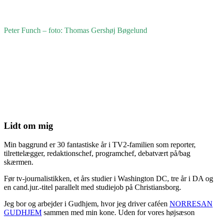
Peter Funch – foto: Thomas Gershøj Bøgelund
Lidt om mig
Min baggrund er 30 fantastiske år i TV2-familien som reporter,
tilrettelægger, redaktionschef, programchef, debatvært på/bag
skærmen.
Før tv-journalistikken, et års studier i Washington DC, tre år i DA og
en cand.jur.-titel parallelt med studiejob på Christiansborg.
Jeg bor og arbejder i Gudhjem, hvor jeg driver caféen
NORRESAN
GUDHJEM
sammen med min kone. Uden for vores højsæson